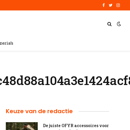
Facebook
Twitter
Insta
zeria’s
c48d88a104a3e1424acf
Keuze van de redactie
De juiste OFYR accessoires voor