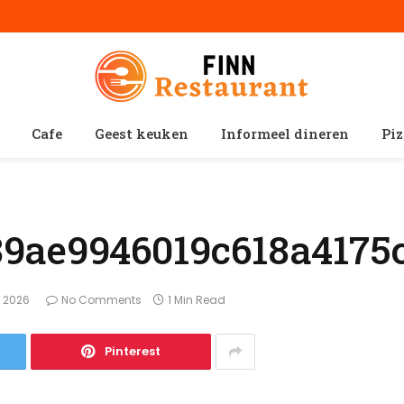
Cafe
Geest keuken
Informeel dineren
Piz
9ae9946019c618a4175
, 2026
No Comments
1 Min Read
Pinterest