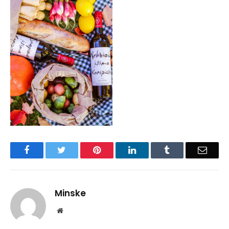
Facebook
Twitter
Pinterest
LinkedIn
Tumblr
Email
Minske
Website