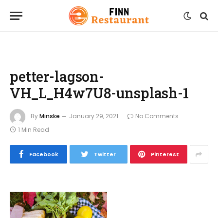
petter-lagson-
VH_L_H4w7U8-unsplash-1
By
Minske
January 29, 2021
No Comments
1 Min Read
Facebook
Twitter
Pinterest