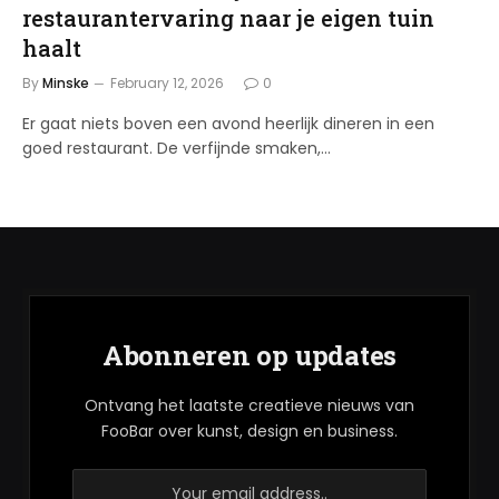
restaurantervaring naar je eigen tuin
haalt
By
Minske
February 12, 2026
0
Er gaat niets boven een avond heerlijk dineren in een
goed restaurant. De verfijnde smaken,…
Abonneren op updates
Ontvang het laatste creatieve nieuws van
FooBar over kunst, design en business.